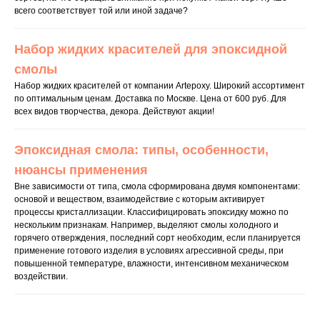
всего соответствует той или иной задаче?
Набор жидких красителей для эпоксидной
смолы
Набор жидких красителей от компании Artepoxy. Широкий ассортимент
по оптимальным ценам. Доставка по Москве. Цена от 600 руб. Для
всех видов творчества, декора. Действуют акции!
Эпоксидная смола: типы, особенности,
нюансы применения
ГЛАВНАЯ
Вне зависимости от типа, смола сформирована двумя компонентами:
КАТАЛОГ
основой и веществом, взаимодействие с которым активирует
процессы кристаллизации. Классифицировать эпоксидку можно по
нескольким признакам. Например, выделяют смолы холодного и
СТАТЬИ
горячего отверждения, последний сорт необходим, если планируется
применение готового изделия в условиях агрессивной среды, при
ДОСТАВК
ОПЛАТА
повышенной температуре, влажности, интенсивном механическом
воздействии.
FAQ
КОНТАКТ
ГАЛЕРЕЯ
ОТЗЫВЫ